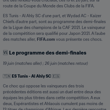
ont des rendez-vous cruciaux, ces 19 et 26 juin, sur la 
route de la Coupe du Monde des Clubs de la FIFA.
ES Tunis - Al Ahly SC d’une part, et Wydad AC - Kaizer 
Chiefs d’autre part, sont au programme des demi-finales 
de la Ligue des champions de la CAF 2021. Le vainqueur 
de la compétition sera qualifié pour Japon 2021. A l’aube 
des matches aller, 
FIFA.com
 vous présente ces chocs.
🆚 
Le programme des demi-finales
19 juin (matches aller) ; 26 juin (matches retour)
🇹🇳 
ES Tunis - Al Ahly SC
 🇪🇬
Ce choc qui oppose les vainqueurs des trois 
précédentes éditions est aussi un duel entre deux des 
équipes les plus titrées dans cette compétition. A eux 
deux, Espérantistes et Ahlaouis cumulent pas moins de 
13 titres de champions d’Afrique. Leur dernière rencontre 