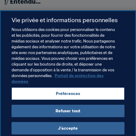
👂 
Entendu…
"En toute honnêteté, j’encouragerai les Ahlaouis. Aucun 
Vie privée et informations personnelles
supporter de l’Etoile du Sahel ne soutiendra l’EST. Ils ont 
déjà remporté le trophée quatre fois alors que l’ESS ne 
Nous utilisons des cookies pour personnaliser le contenu
et les publicités, pour fournir des fonctionnalités de
l’a gagné qu’une seule fois. Nous ne voulons pas être 
médias sociaux et analyser notre trafic. Nous partageons
davantage distancés" - 
Aymen Abdennour
, ancien 
également des informations sur votre utilisation de notre
défenseur de l’Etoile du Sahel (IFM)
site avec nos partenaires analytiques, publicitaires et de
médias sociaux. Vous pouvez choisir vos préférences en
cliquant sur les boutons de droite, et déposer une
demande d’opposition à la vente / la transmission de vos
données personnelles.
Portail de protection des
données
Thèmes en lien
Préférences
Morocco
Tunisia
Egypt
South Africa
Refuser tout
J’accepte