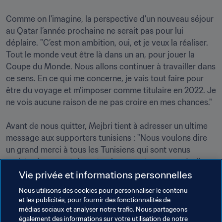
Comme on l'imagine, la perspective d'un nouveau séjour 
au Qatar l’année prochaine ne serait pas pour lui 
déplaire. "C’est mon ambition, oui, et je veux la réaliser. 
Tout le monde veut être là dans un an, pour jouer la 
Coupe du Monde. Nous allons continuer à travailler dans 
ce sens. En ce qui me concerne, je vais tout faire pour 
être du voyage et m’imposer comme titulaire en 2022. Je 
ne vois aucune raison de ne pas croire en mes chances."

Avant de nous quitter, Mejbri tient à adresser un ultime 
message aux supporters tunisiens : "Nous voulons dire 
un grand merci à tous les Tunisiens qui sont venus 
assister à nos matches et qui nous ont encouragés. Ils 
sont très nombreux depuis le début du tournoi et ils ont 
Vie privée et informations personnelles
toujours été derrière nous, dans les bons comme dans 
Nous utilisons des cookies pour personnaliser le contenu
les mauvais moments".
et les publicités, pour fournir des fonctionnalités de
médias sociaux et analyser notre trafic. Nous partageons
également des informations sur votre utilisation de notre