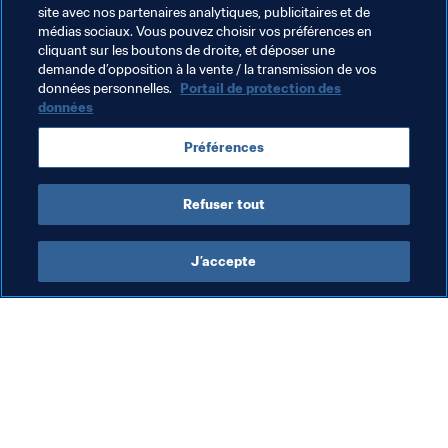
site avec nos partenaires analytiques, publicitaires et de
médias sociaux. Vous pouvez choisir vos préférences en
cliquant sur les boutons de droite, et déposer une
demande d’opposition à la vente / la transmission de vos
Thèmes en lien
données personnelles.
Portail de protection des
données
Coupe arabe de la FIFA 2021
Tunisia
CAF
Préférences
Oman
AFC
Refuser tout
J’accepte
L’action de la FIFA
Visitez également
Juridique
Toutes les infos et 
tous les articles