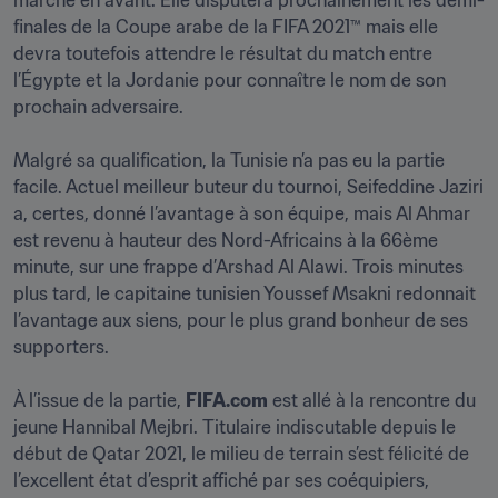
marche en avant. Elle disputera prochainement les demi-
finales de la Coupe arabe de la FIFA 2021™ mais elle 
devra toutefois attendre le résultat du match entre 
l’Égypte et la Jordanie pour connaître le nom de son 
prochain adversaire.

Malgré sa qualification, la Tunisie n’a pas eu la partie 
facile. Actuel meilleur buteur du tournoi, Seifeddine Jaziri 
a, certes, donné l’avantage à son équipe, mais Al Ahmar 
est revenu à hauteur des Nord-Africains à la 66ème 
minute, sur une frappe d’Arshad Al Alawi. Trois minutes 
plus tard, le capitaine tunisien Youssef Msakni redonnait 
l’avantage aux siens, pour le plus grand bonheur de ses 
supporters.

À l’issue de la partie, 
FIFA.com
 est allé à la rencontre du 
jeune Hannibal Mejbri. Titulaire indiscutable depuis le 
début de Qatar 2021, le milieu de terrain s’est félicité de 
l’excellent état d’esprit affiché par ses coéquipiers, 