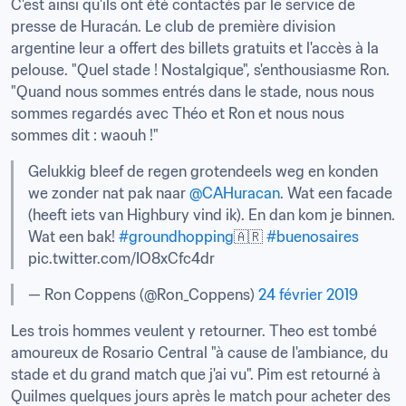
C'est ainsi qu'ils ont été contactés par le service de 
presse de Huracán. Le club de première division 
argentine leur a offert des billets gratuits et l'accès à la 
pelouse. "Quel stade ! Nostalgique", s'enthousiasme Ron. 
"Quand nous sommes entrés dans le stade, nous nous 
sommes regardés avec Théo et Ron et nous nous 
sommes dit : waouh !"
Gelukkig bleef de regen grotendeels weg en konden 
we zonder nat pak naar 
@CAHuracan
. Wat een facade 
(heeft iets van Highbury vind ik). En dan kom je binnen. 
Wat een bak! 
#groundhopping
🇦🇷 
#buenosaires
pic.twitter.com/IO8xCfc4dr
— Ron Coppens (@Ron_Coppens) 
24 février 2019
Les trois hommes veulent y retourner. Theo est tombé 
amoureux de Rosario Central "à cause de l'ambiance, du 
stade et du grand match que j'ai vu". Pim est retourné à 
Quilmes quelques jours après le match pour acheter des 