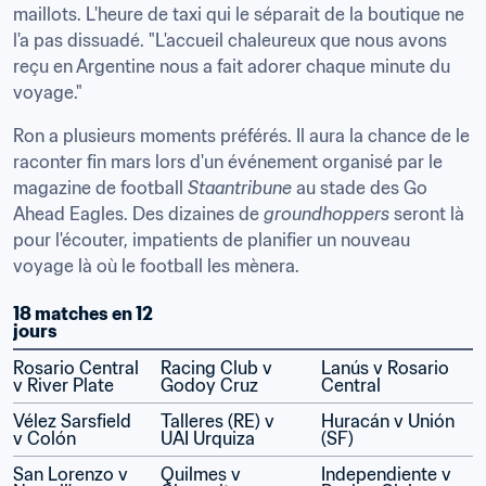
maillots. L'heure de taxi qui le séparait de la boutique ne 
l'a pas dissuadé. "L'accueil chaleureux que nous avons 
reçu en Argentine nous a fait adorer chaque minute du 
voyage."
Ron a plusieurs moments préférés. Il aura la chance de le 
raconter fin mars lors d'un événement organisé par le 
magazine de football 
Staantribune
 au stade des Go 
Ahead Eagles. Des dizaines de 
groundhoppers
 seront là 
pour l'écouter, impatients de planifier un nouveau 
voyage là où le football les mènera.
18 matches en 12 
jours
Rosario Central 
Racing Club v 
Lanús v Rosario 
v River Plate
Godoy Cruz
Central
Vélez Sarsfield 
Talleres (RE) v 
Huracán v Unión 
v Colón
UAI Urquiza
(SF)
San Lorenzo v 
Quilmes v 
Independiente v 