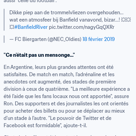
aussi "celle du football".
Dikke piep aan de trommelvliezen overgehouden... 
wat een atmosfeer bij Banfield vanavond, bizar...! 💥💥
💥
#BanfieldRiver
 pic.twitter.com/nagyGqQXRr
— FC Biergarten (@NEC_Oldies) 
18 février 2019
"Ce n'était pas un mensonge..."
En Argentine, leurs plus grandes attentes ont été 
satisfaites. De match en match, l'adrénaline et les 
anecdotes ont augmenté, des stades de première 
division à ceux de quatrième. "La meilleure expérience a 
été l'aide que les fans locaux nous ont apportée", assure 
Ron. Des supporters et des journalistes les ont orientés 
pour acheter des billets ou pour se déplacer au mieux 
d'un stade à l'autre. "Le pouvoir de Twitter et de 
Facebook est formidable", ajoute-t-il.