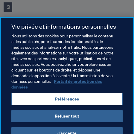
 3
Vie privée et informations personnelles
Nous utilisons des cookies pour personnaliser le contenu
et les publicités, pour fournir des fonctionnalités de
médias sociaux et analyser notre trafic. Nous partageons
Thèmes en lien
également des informations sur votre utilisation de notre
site avec nos partenaires analytiques, publicitaires et de
médias sociaux. Vous pouvez choisir vos préférences en
Argentina
Belgium
Canada
Colombia
cliquant sur les boutons de droite, et déposer une
demande d’opposition à la vente / la transmission de vos
Ecuador
Germany
Ghana
Greece
Italy
données personnelles.
Portail de protection des
données
Netherlands
Qatar
Paraguay
Spain
Préférences
Türkiye
Venezuela
Refuser tout
J’accepte