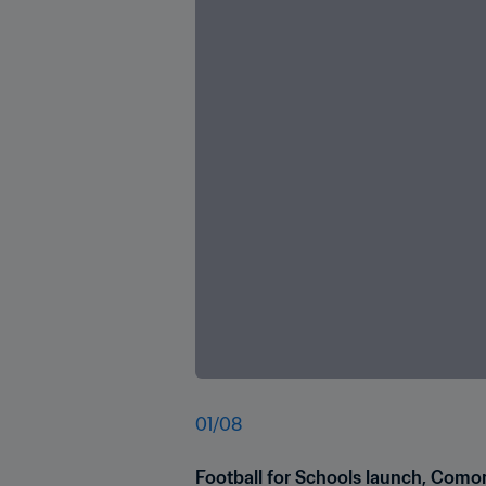
01
/
08
Football for Schools launch, Como