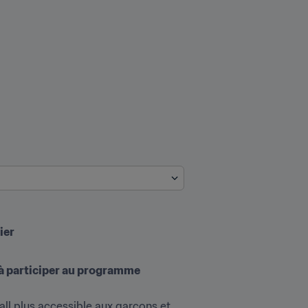
ier
 à participer au programme
ll plus accessible aux garçons et 