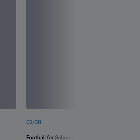
02
/
08
Football for Schools launch, Comoros