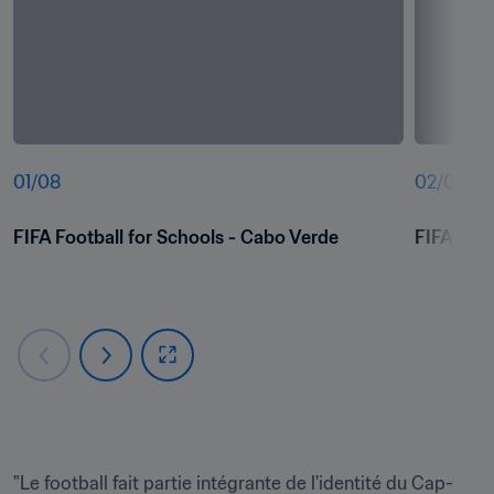
01
/
08
02
/
08
FIFA Football for Schools - Cabo Verde
FIFA Foot
"Le football fait partie intégrante de l'identité du Cap-