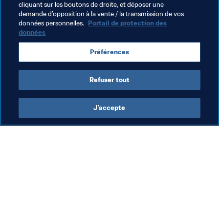
cliquant sur les boutons de droite, et déposer une
demande d’opposition à la vente / la transmission de vos
Organisation
Cabo Verde
CAF
données personnelles.
Portail de protection des
données
Préférences
Refuser tout
Cabo Verde
J’accepte
Ass
Cap-Vert
La
ac
Fé
30 
po
pr