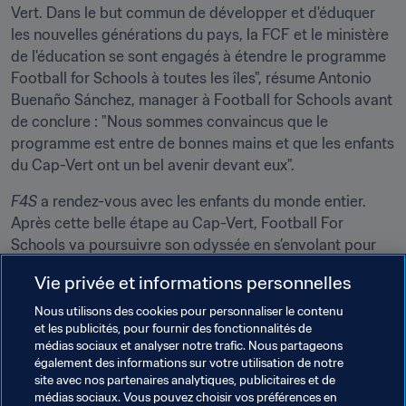
Vert. Dans le but commun de développer et d'éduquer 
les nouvelles générations du pays, la FCF et le ministère 
de l'éducation se sont engagés à étendre le programme 
Football for Schools à toutes les îles", résume Antonio 
Buenaño Sánchez, manager à Football for Schools avant 
de conclure : "Nous sommes convaincus que le 
programme est entre de bonnes mains et que les enfants 
du Cap-Vert ont un bel avenir devant eux".
F4S
 a rendez-vous avec les enfants du monde entier. 
Après cette belle étape au Cap-Vert, Football For 
Schools va poursuivre son odyssée en s’envolant pour 
l'Ethiopie, puis les Philippines, puis les Fidji, à la 
Vie privée et informations personnelles
découverte d’autres écoliers, et de futurs champions.  
Nous utilisons des cookies pour personnaliser le contenu
et les publicités, pour fournir des fonctionnalités de
médias sociaux et analyser notre trafic. Nous partageons
également des informations sur votre utilisation de notre
site avec nos partenaires analytiques, publicitaires et de
Thèmes en lien
médias sociaux. Vous pouvez choisir vos préférences en