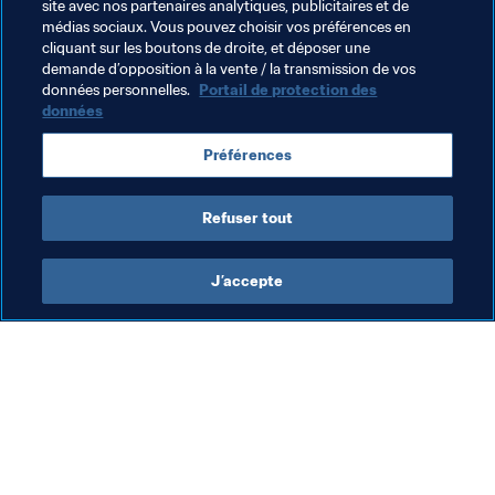
rencontres.
site avec nos partenaires analytiques, publicitaires et de
médias sociaux. Vous pouvez choisir vos préférences en
cliquant sur les boutons de droite, et déposer une
demande d’opposition à la vente / la transmission de vos
données personnelles.
Portail de protection des
données
Thèmes en lien
Préférences
IR Iran
Refuser tout
J’accepte
L’action de la FIFA
Visitez également
Juridique
Toutes les infos et 
tous les articles
Système de transfert