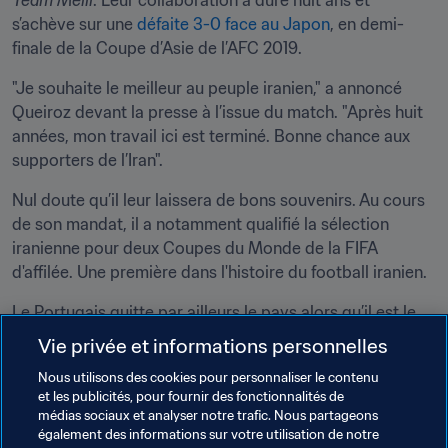
Team Melli
. Leur collaboration a duré huit ans et 
s’achève sur une 
défaite 3-0 face au Japon
, en demi-
finale de la Coupe d’Asie de l’AFC 2019.
"Je souhaite le meilleur au peuple iranien," a annoncé 
Queiroz devant la presse à l’issue du match. "Après huit 
années, mon travail ici est terminé. Bonne chance aux 
supporters de l’Iran".
Nul doute qu’il leur laissera de bons souvenirs. Au cours 
de son mandat, il a notamment qualifié la sélection 
iranienne pour deux Coupes du Monde de la FIFA 
d'affilée. Une première dans l'histoire du football iranien.
Le Portugais quitte par ailleurs le pays alors qu’il est le 
mieux classé au 
Classement FIFA/Coca-Cola
 parmi les 
Vie privée et informations personnelles
sélections asiatiques.
Nous utilisons des cookies pour personnaliser le contenu
et les publicités, pour fournir des fonctionnalités de
Avec 100 matches au compteur, Queiroz a signé 60 
médias sociaux et analyser notre trafic. Nous partageons
succès avec l’Iran, fait 27 matches nuls et a perdu 13 
également des informations sur votre utilisation de notre