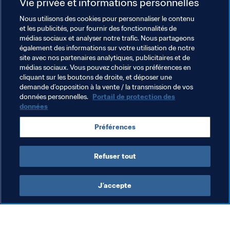
Vie privée et informations personnelles
Nous utilisons des cookies pour personnaliser le contenu
et les publicités, pour fournir des fonctionnalités de
médias sociaux et analyser notre trafic. Nous partageons
Thèmes en lien
également des informations sur votre utilisation de notre
site avec nos partenaires analytiques, publicitaires et de
médias sociaux. Vous pouvez choisir vos préférences en
Organisation
cliquant sur les boutons de droite, et déposer une
demande d’opposition à la vente / la transmission de vos
Coupe du Monde de la FIFA, Qatar 2022
données personnelles.
Portail de protection des
données
Préférences
Refuser tout
Impact social
J’accepte