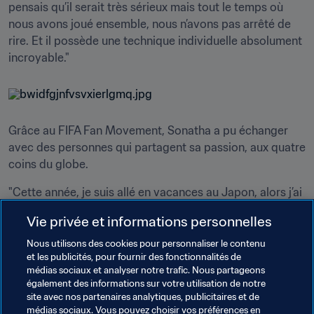
pensais qu’il serait très sérieux mais tout le temps où 
nous avons joué ensemble, nous n’avons pas arrêté de 
rire. Et il possède une technique individuelle absolument 
incroyable."
Grâce au FIFA Fan Movement, Sonatha a pu échanger 
avec des personnes qui partagent sa passion, aux quatre 
coins du globe.
"Cette année, je suis allé en vacances au Japon, alors j’ai 
contacté Marika, qui est aussi membre du Mouvement. 
Vie privée et informations personnelles
Nous nous sommes retrouvés et nous avons vu un 
match ensemble à Tokyo. Tout le monde dit que le 
Nous utilisons des cookies pour personnaliser le contenu
et les publicités, pour fournir des fonctionnalités de
football rassemble, non ? Nous ne nous connaissions pas 
médias sociaux et analyser notre trafic. Nous partageons
mais grâce au football, nous avons pu communiquer et 
également des informations sur votre utilisation de notre
devenir amis."
site avec nos partenaires analytiques, publicitaires et de
médias sociaux. Vous pouvez choisir vos préférences en