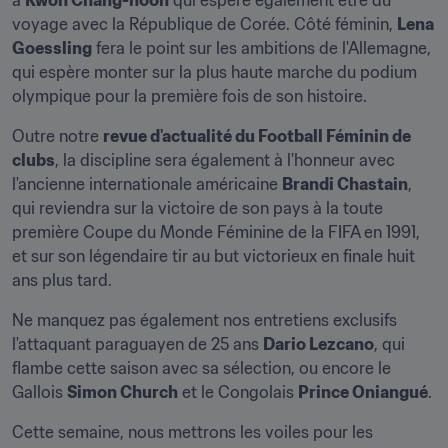
à 
Kwon Chang-hoon
 qui espère également être du 
voyage avec la République de Corée. Côté féminin, 
Lena 
Goessling
 fera le point sur les ambitions de l'Allemagne, 
qui espère monter sur la plus haute marche du podium 
olympique pour la première fois de son histoire.
Outre notre 
revue d'actualité du Football Féminin de 
clubs
, la discipline sera également à l'honneur avec 
l'ancienne internationale américaine 
Brandi Chastain
, 
qui reviendra sur la victoire de son pays à la toute 
première Coupe du Monde Féminine de la FIFA en 1991, 
et sur son légendaire tir au but victorieux en finale huit 
ans plus tard.
Ne manquez pas également nos entretiens exclusifs 
l'attaquant paraguayen de 25 ans 
Dario Lezcano
, qui 
flambe cette saison avec sa sélection, ou encore le 
Gallois 
Simon Church
 et le Congolais 
Prince Oniangué
.
Cette semaine, nous mettrons les voiles pour les 