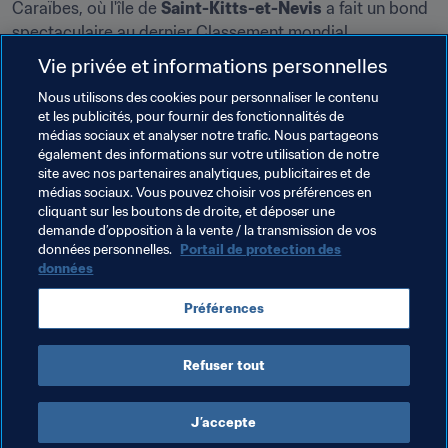
Caraïbes, où l'île de 
Saint-Kitts-et-Nevis
 a fait un bond 
spectaculaire au dernier Classement mondial 
FIFA/Coca-Cola, et nous suivrons de près les Ligues des 
Vie privée et informations personnelles
champions de la CAF, de la  CONCACAF et de l'AFC, 
Nous utilisons des cookies pour personnaliser le contenu
qualificatives pour la prochaine Coupe du Monde des 
et les publicités, pour fournir des fonctionnalités de
Clubs de la FIFA.
médias sociaux et analyser notre trafic. Nous partageons
également des informations sur votre utilisation de notre
Et bien sur, vous retrouverez nos rubriques habituelles : 
site avec nos partenaires analytiques, publicitaires et de
l'hebdo des bons mots, les chiffres de la semaine, les 
médias sociaux. Vous pouvez choisir vos préférences en
cliquant sur les boutons de droite, et déposer une
anniversaires... Bonne semaine à tous, sur 
FIFA.com
 !
demande d’opposition à la vente / la transmission de vos
données personnelles.
Portail de protection des
données
Thèmes en lien
Préférences
St Kitts and Nevis
Concacaf
Refuser tout
J’accepte