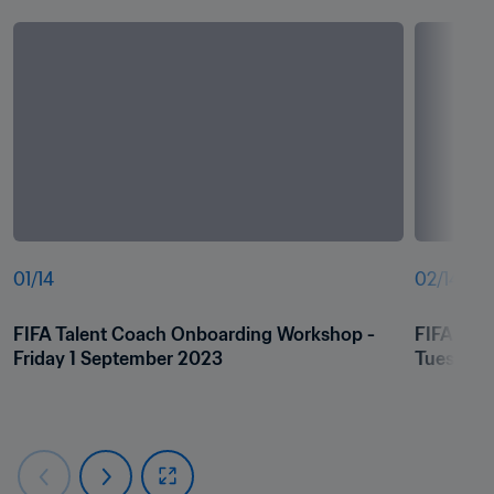
01
/
14
02
/
14
FIFA Talent Coach Onboarding Workshop - 
FIFA Tal
Friday 1 September 2023
Tuesday 