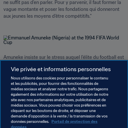
ne suffit pas d'en parler. Pour y parvenir, il faut former la 
vague montante et poser les fondations qui donneront 
aux jeunes les moyens d'être compétitifs."

Amuneke insiste sur le stress auquel l'élite du football est 
soumise en raison des déplacements intercontinentaux 
Vie privée et informations personnelles
et sur la nécessité pour les joueurs de disposer de 
périodes de repos pour optimiser leur rendement.

Nous utilisons des cookies pour personnaliser le contenu
et les publicités, pour fournir des fonctionnalités de
médias sociaux et analyser notre trafic. Nous partageons
"La question des périodes de repos est primordiale. S'il 
également des informations sur votre utilisation de notre
est possible de la régler dans le calendrier, ce sera une 
site avec nos partenaires analytiques, publicitaires et de
avancée bienvenue qui aidera les clubs et les équipes 
médias sociaux. Vous pouvez choisir vos préférences en
cliquant sur les boutons de droite, et déposer une
nationales", conclut Amuneke.
demande d’opposition à la vente / la transmission de vos
données personnelles.
Portail de protection des
données