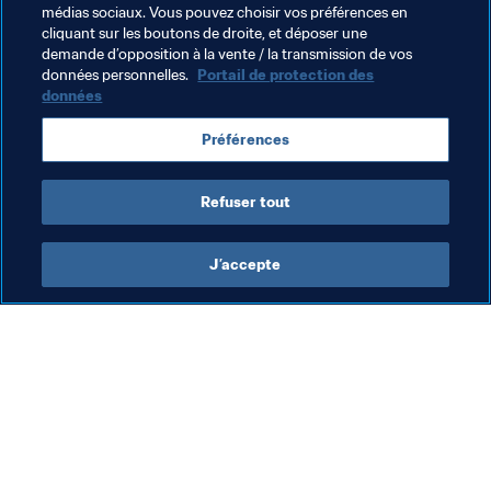
La décision a été notifiée à M. Kinteh ce 18 décembre et 
médias sociaux. Vous pouvez choisir vos préférences en
cliquant sur les boutons de droite, et déposer une
prend effet immédiatement.
demande d’opposition à la vente / la transmission de vos
données personnelles.
Portail de protection des
données
Thèmes en lien
Préférences
Organisation
Refuser tout
J’accepte
L’action de la FIFA
Visitez également
Juridique
Toutes les infos et 
tous les articles
Système de transfert