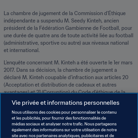
La chambre de jugement de la Commission d’Éthique 
indépendante a suspendu M. Seedy Kinteh, ancien 
président de la Fédération Gambienne de Football, pour 
une durée de quatre ans de toute activité liée au football 
(administrative, sportive ou autre) aux niveaux national 
et international.
L’enquête concernant M. Kinteh a été ouverte le 1er mars 
2017. Dans sa décision, la chambre de jugement a 
déclaré M. Kinteh coupable d’infraction aux articles 20 
(Acceptation et distribution de cadeaux et autres 
avantages) et 21 (Corruption) du Code d’éthique de la 
FIFA (édition 2012). Il est par conséquent suspendu pour 
Vie privée et informations personnelles
une durée de quatre ans de toute activité liée au football 
Nous utilisons des cookies pour personnaliser le contenu
(administrative, sportive ou autre) aux niveaux national 
et les publicités, pour fournir des fonctionnalités de
et international. Il devra en outre s’acquitter d’une 
médias sociaux et analyser notre trafic. Nous partageons
amende d’un montant de USD 200 000.
également des informations sur votre utilisation de notre
site avec nos partenaires analytiques, publicitaires et de