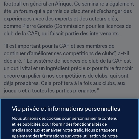
football en général en Afrique. Ce séminaire a également 
été un forum qui a permis de discuter et d'échanger des 
expériences avec des experts et des acteurs clés, 
comme Pierre Gondo (Commission pour les licences de 
club de la CAF), qui faisait partie des intervenants.
"Il est important pour la CAF et ses membres de 
continuer d'améliorer ses compétitions de clubs", a-t-il 
déclaré. " Le système de licences de club de la CAF est 
un outil vital et un ingrédient précieux pour faire franchir 
encore un palier à nos compétitions de clubs, qui sont 
déjà prospères. Cela profitera à la fois aux clubs, aux 
joueurs et à toutes les parties prenantes."
Ce dernier séminaire en date sur les licences de club a 
Vie privée et informations personnelles
fait suite à des événements du même type organisés 
plus tôt dans l'année au Panama, en Afrique du Sud, en 
Nous utilisons des cookies pour personnaliser le contenu
et les publicités, pour fournir des fonctionnalités de
Éthiopie, au Paraguay et au Maroc. D'autres séminaires 
médias sociaux et analyser notre trafic. Nous partageons
du même genre vont se dérouler, en Nouvelle-Zélande et 
également des informations sur votre utilisation de notre