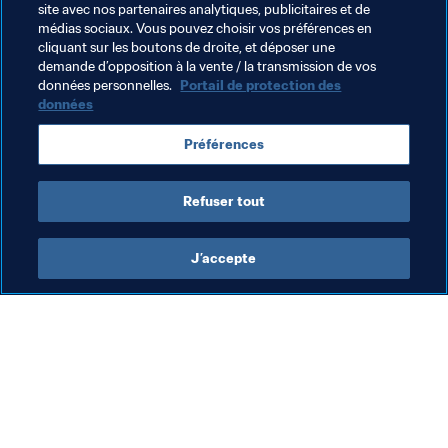
ailleurs, la FIFA étant bien déterminée à soutenir ses 
site avec nos partenaires analytiques, publicitaires et de
confédérations et ses associations membres dans la 
médias sociaux. Vous pouvez choisir vos préférences en
cliquant sur les boutons de droite, et déposer une
mise en place du système.
demande d’opposition à la vente / la transmission de vos
données personnelles.
Portail de protection des
données
Thèmes en lien
Préférences
Légal
Cameroon
CAF
Refuser tout
J’accepte
L’action de la FIFA
Visitez également
Juridique
Toutes les infos et 
tous les articles
Système de transfert