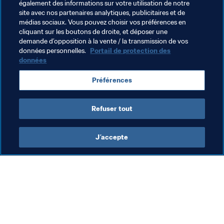
Thèmes en lien
également des informations sur votre utilisation de notre
site avec nos partenaires analytiques, publicitaires et de
médias sociaux. Vous pouvez choisir vos préférences en
Organes juridictionnels
Légal
Organisation
cliquant sur les boutons de droite, et déposer une
demande d’opposition à la vente / la transmission de vos
Gabon
CAF
données personnelles.
Portail de protection des
données
Préférences
Refuser tout
Judiciaire
J’accepte