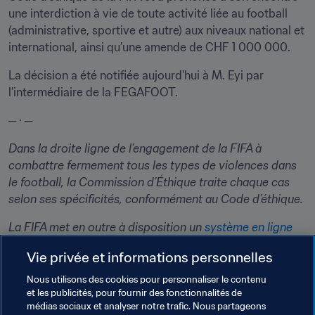
une interdiction à vie de toute activité liée au football 
(administrative, sportive et autre) aux niveaux national et 
international, ainsi qu’une amende de CHF 1 000 000.
La décision a été notifiée aujourd'hui à M. Eyi par 
l’intermédiaire de la FEGAFOOT.
─ · ─
Dans la droite ligne de l’engagement de la FIFA à 
combattre fermement tous les types de violences dans 
le football, la Commission d’Éthique traite chaque cas 
selon ses spécificités, conformément au Code d’éthique. 
La FIFA met en outre à disposition un 
système en ligne
spécifique et sécurisé permettant de signaler en toute 
Vie privée et informations personnelles
confidentialité les éventuels problèmes en matière de 
prévention. 
Nous utilisons des cookies pour personnaliser le contenu
et les publicités, pour fournir des fonctionnalités de
médias sociaux et analyser notre trafic. Nous partageons