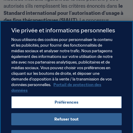
autorisés s’ils remplissent les critères énoncés dans 
le 
Standard international pour l’autorisation d’usage à 
des fins thérapeutiques (SIAUT)
. Le processus 
d’autorisation spéciale est largement accepté par les 
Vie privée et informations personnelles
athlètes, les médecins et les partenaires du mouvement 
Nous utilisons des cookies pour personnaliser le contenu
antidopage à l’échelle mondiale.
et les publicités, pour fournir des fonctionnalités de
médias sociaux et analyser notre trafic. Nous partageons
Pour en savoir plus sur les amendements à la liste 2017, 
également des informations sur votre utilisation de notre
veuillez consulter le résumé des principaux changements 
site avec nos partenaires analytiques, publicitaires et de
ainsi que les notes explicatives correspondantes pour 
médias sociaux. Vous pouvez choisir vos préférences en
cliquant sur les boutons de droite, et déposer une
2018.
demande d’opposition à la vente / la transmission de vos
données personnelles.
Portail de protection des
données
Thèmes en lien
Préférences
Anti-Dopage
Refuser tout