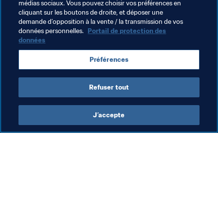
médias sociaux. Vous pouvez choisir vos préférences en
cliquant sur les boutons de droite, et déposer une
demande d’opposition à la vente / la transmission de vos
Thèmes en lien
données personnelles.
Portail de protection des
données
Anti-Dopage
Légal
Organisation
Préférences
Costa Rica
Concacaf
Refuser tout
J’accepte
L’action de la FIFA
Visitez également
Juridique
Toutes les infos et 
tous les articles
Système de transfert
Rapports et 