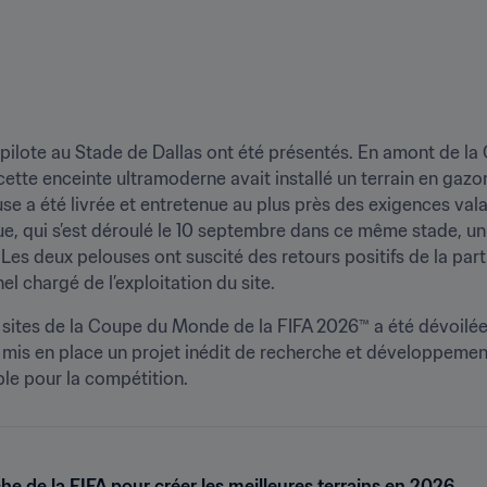
et pilote au Stade de Dallas ont été présentés. En amont de l
ette enceinte ultramoderne avait installé un terrain en gazon n
se a été livrée et entretenue au plus près des exigences val
, qui s’est déroulé le 10 septembre dans ce même stade, un 
é. Les deux pelouses ont suscité des retours positifs de la part
 chargé de l’exploitation du site. 
t sites de la Coupe du Monde de la FIFA 2026™ a été dévoilée, 
 mis en place un projet inédit de recherche et développement 
ble pour la compétition. 
he de la FIFA pour créer les meilleures terrains en 2026