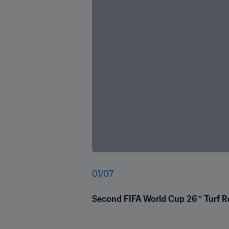
01
/
07
Second FIFA World Cup 26™ Turf R