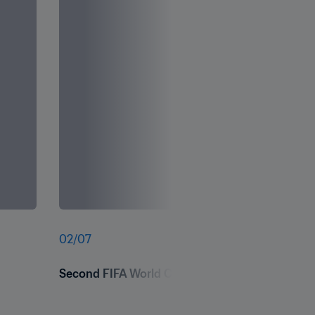
02
/
07
Second FIFA World Cup 26 Turf Research Day 