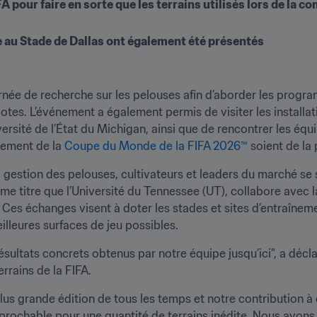
A pour faire en sorte que les terrains utilisés lors de la co
te au Stade de Dallas ont également été présentés
née de recherche sur les pelouses afin d’aborder les progra
ilotes. L’événement a également permis de visiter les installat
sité de l’État du Michigan, ainsi que de rencontrer les équi
nement de la 
Coupe du Monde de la FIFA 2026™
 soient de la
gestion des pelouses, cultivateurs et leaders du marché se so
me titre que l’Université du Tennessee (UT), collabore avec l
 Ces échanges visent à doter les stades et sites d’entraînemen
lleures surfaces de jeu possibles. 
résultats concrets obtenus par notre équipe jusqu’ici", a décl
rrains de la FIFA.
s grande édition de tous les temps et notre contribution à 
éprochable pour une quantité de terrains inédite. Nous avons