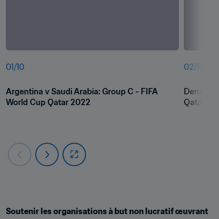
01
/
10
02
/
10
Argentina v Saudi Arabia: Group C - FIFA 
Denmark v
World Cup Qatar 2022
Qatar 20
Soutenir les organisations à but non lucratif œuvrant 