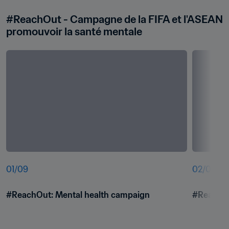
#ReachOut - Campagne de la FIFA et l'ASEAN 
promouvoir la santé mentale
01
/
09
02
/
09
#ReachOut: Mental health campaign
#ReachOu