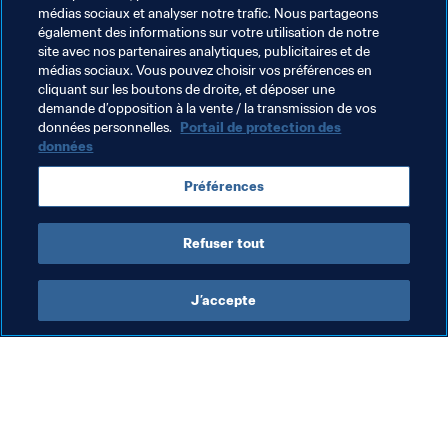
médias sociaux et analyser notre trafic. Nous partageons
également des informations sur votre utilisation de notre
site avec nos partenaires analytiques, publicitaires et de
Thèmes en lien
médias sociaux. Vous pouvez choisir vos préférences en
cliquant sur les boutons de droite, et déposer une
demande d’opposition à la vente / la transmission de vos
Médical
Organisation
données personnelles.
Portail de protection des
données
Préférences
Refuser tout
Reachout
J’accepte
Todo el contenido 
de la campaña 
#ReachOut