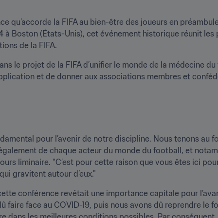
nce qu’accorde la FIFA au bien-être des joueurs en préambule
24 à Boston (États-Unis), cet événement historique réunit les 
ions de la FIFA.
ans le projet de la FIFA d’unifier le monde de la médecine du 
pplication et de donner aux associations membres et confédé
ondamental pour l’avenir de notre discipline. Nous tenons au f
également de chaque acteur du monde du football, et notamme
ours liminaire. "C’est pour cette raison que vous êtes ici pou
ui gravitent autour d’eux."
cette conférence revêtait une importance capitale pour l’avan
û faire face au COVID-19, puis nous avons dû reprendre le fo
re dans les meilleures conditions possibles. Par conséquent,