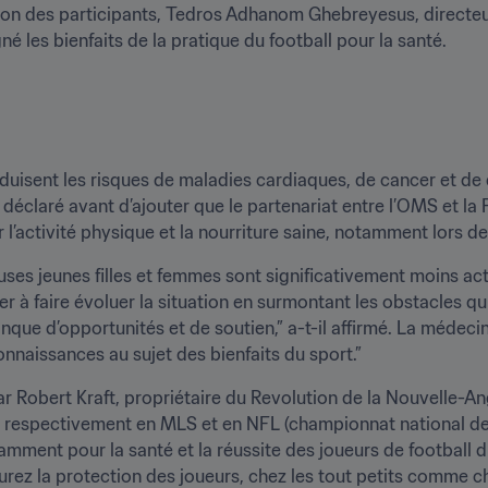
on des participants, Tedros Adhanom Ghebreyesus, directeur 
é les bienfaits de la pratique du football pour la santé.
éduisent les risques de maladies cardiaques, de cancer et de d
l déclaré avant d’ajouter que le partenariat entre l’OMS et la
 l’activité physique et la nourriture saine, notamment lors d
es jeunes filles et femmes sont significativement moins act
r à faire évoluer la situation en surmontant les obstacles qui l
que d’opportunités et de soutien,” a-t-il affirmé. La médeci
nnaissances au sujet des bienfaits du sport.”
ar Robert Kraft, propriétaire du Revolution de la Nouvelle-Ang
 respectivement en MLS et en NFL (championnat national de fo
ment pour la santé et la réussite des joueurs de football du 
ssurez la protection des joueurs, chez les tout petits comme c