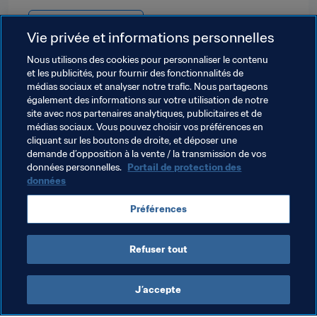
Classement Masculin
Vie privée et informations personnelles
Classement Mondial FIFA/Coca-Cola
Nous utilisons des cookies pour personnaliser le contenu
et les publicités, pour fournir des fonctionnalités de
FIFA Forward
Football Féminin
médias sociaux et analyser notre trafic. Nous partageons
également des informations sur votre utilisation de notre
Développement des talents
Organisation
site avec nos partenaires analytiques, publicitaires et de
médias sociaux. Vous pouvez choisir vos préférences en
Coupe du Monde de la FIFA 2026™
Paraguay
cliquant sur les boutons de droite, et déposer une
demande d’opposition à la vente / la transmission de vos
CONMEBOL
données personnelles.
Portail de protection des
données
Préférences
Refuser tout
Classement mondial FIFA/Coca Cola
J’accepte