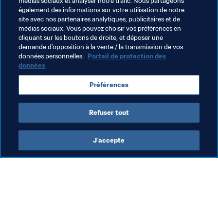
conclut-il.
médias sociaux et analyser notre trafic. Nous partageons
également des informations sur votre utilisation de notre
site avec nos partenaires analytiques, publicitaires et de
Thèmes en lien
médias sociaux. Vous pouvez choisir vos préférences en
cliquant sur les boutons de droite, et déposer une
demande d’opposition à la vente / la transmission de vos
Classement Masculin
données personnelles.
Portail de protection des
données
Classement Mondial FIFA/Coca-Cola
Morocco
Préférences
CAF
Refuser tout
J’accepte
L’action de la FIFA
Visitez également
Juridique
Toutes les infos et 