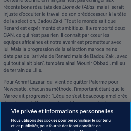
Certes le technicien français n'est pas étranger aux 
récents bons résultats des 
Lions de l'Atlas
, mais il serait 
injuste d'occulter le travail de son prédécesseur à la tête 
de la sélection, Badou Zaki  "Tout le monde sait que 
Renard est expérimenté et ambitieux. Il a remporté deux 
CAN, ce qui n'est pas rien. Il connaît par cœur les 
équipes africaines et notre avenir est prometteur avec 
lui. Mais la progression de la sélection marocaine ne 
date pas de l'arrivée de Renard mais de Badou Zaki, avec 
qui tout allait bien", tempère ainsi Mounir Obbadi, milieu 
de terrain de Lille.
Pour Achraf Lazaar, qui vient de quitter Palerme pour 
Newcastle, chacun sa méthode, l'important étant que le 
Maroc ait progressé : "L'équipe s'est beaucoup améliorée 
dernièrement. Renard a changé beaucoup de choses, 
dont la tactique. C'est normal car chaque entraîneur a sa 
Vie privée et informations personnelles
façon de travailler. Selon moi, l'équipe a progressé avec 
Nous utilisons des cookies pour personnaliser le contenu
Zaki et avec Renard. Les résultats parlent d'eux-mêmes", 
et les publicités, pour fournir des fonctionnalités de