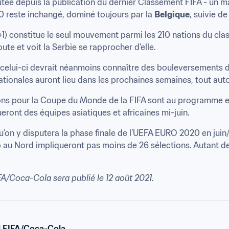
ée depuis la publication du dernier Classement FIFA - un ma
 50 reste inchangé, dominé toujours par la 
Belgique
, suivie de 
+1) constitue le seul mouvement parmi les 210 nations du cla
ute et voit la Serbie se rapprocher d’elle.
, celui-ci devrait néanmoins connaître des bouleversements d
ionales auront lieu dans les prochaines semaines, tout auto
ions pour la Coupe du Monde de la FIFA sont au programme en 
ront des équipes asiatiques et africaines mi-juin.
’on y disputera la phase finale de l’UEFA EURO 2020 en juin/jui
au Nord impliqueront pas moins de 26 sélections. Autant de 
A/Coca-Cola sera publié le 12 août 2021
.
 FIFA/Coca-Cola