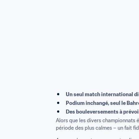
Un seul match international d
Podium inchangé, seul le Bahr
Des bouleversements à prévoi
Alors que les divers championnats éta
période des plus calmes – un fait f