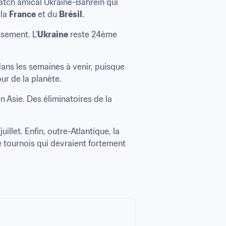
tch amical Ukraine-Bahreïn qui 
la 
France
 et du 
Brésil
.
ssement. L’
Ukraine
 reste 24ème 
ans les semaines à venir, puisque 
ur de la planète.
Asie. Des éliminatoires de la 
llet. Enfin, outre-Atlantique, la 
tournois qui devraient fortement 