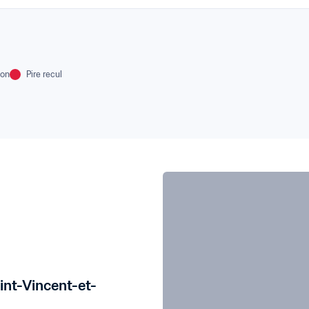
ion
Pire recul
aint-Vincent-et-