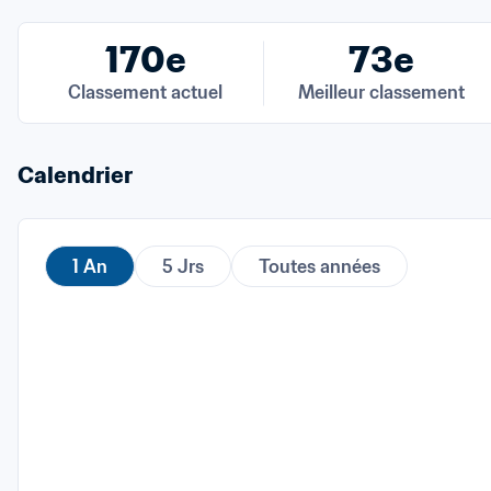
170e
73e
Classement actuel
Meilleur classement
Calendrier
1 An
5 Jrs
Toutes années