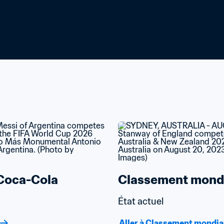
Coca-Cola
Classement mondi
État actuel
Aller à Classement mondia