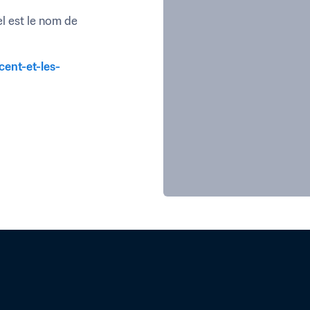
l est le nom de 
cent-et-les-