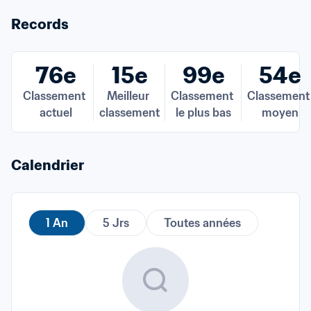
Records
76e
15e
99e
54e
Classement 
Meilleur 
Classement 
Classement 
actuel
classement
le plus bas
moyen
Calendrier
1 An
5 Jrs
Toutes années