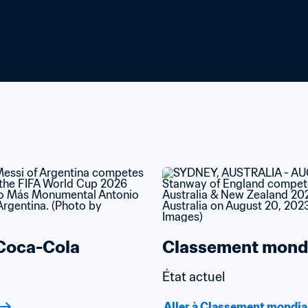
Coca-Cola
Classement mondi
État actuel
Aller à Classement mondia