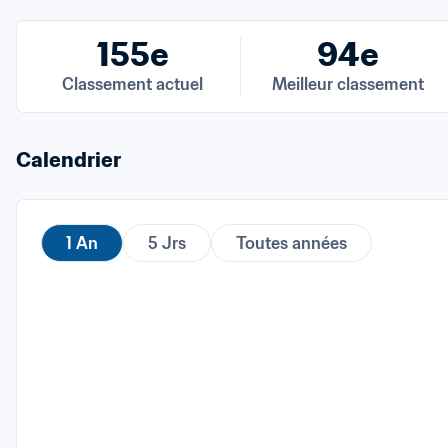
155e
94e
Classement actuel
Meilleur classement
Calendrier
1 An
5 Jrs
Toutes années