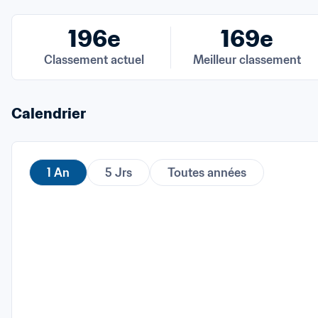
196e
169e
Classement actuel
Meilleur classement
Calendrier
1 An
5 Jrs
Toutes années