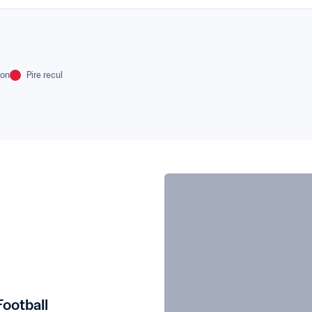
ion
Pire recul
Football