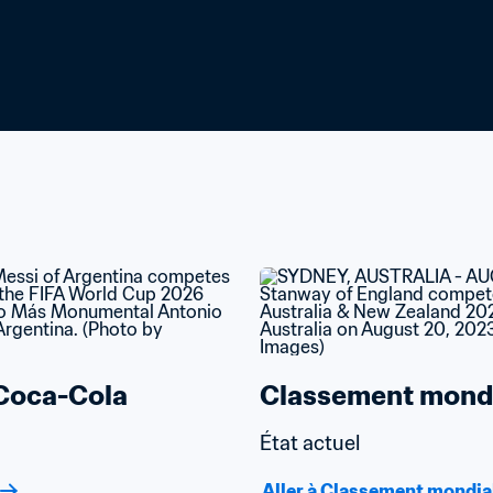
Coca-Cola
Classement mondi
État actuel
Aller à Classement mondia