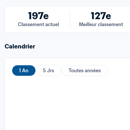
197e
127e
Classement actuel
Meilleur classement
Calendrier
1 An
5 Jrs
Toutes années