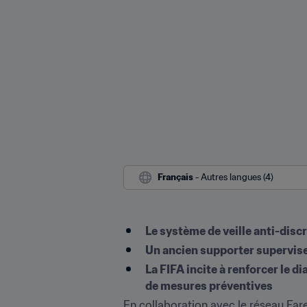
Français
 - Autres langues (4)
Le système de veille anti-discr
Un ancien supporter supervise 
La FIFA incite à renforcer le d
de mesures préventives
En collaboration avec le réseau Far