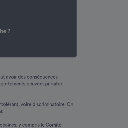
he ?
peut avoir des conséquences 
mportements peuvent paraître 
tolérant, voire discriminatoire. On 


caines, y compris le Comité 