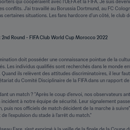
orters qui coopéraient avec l'UEFA et la FIFA. Je suis devenu 
 conflits. J'ai travaillé au Borussia Dortmund, au FC Colog
certaines situations. Les fans hardcore d'un côté, le club de l'
mination doit posséder une connaissance pointue de la cult
 Les individus qualifiés sont recherchés dans le monde entier
Quand ils relèvent des attitudes discriminatoires, il leur fau
tariat du Comité Disciplinaire de la FIFA dans un rapport de m
dant un match ? "Après le coup d'envoi, nos observateurs anti
 incident à notre équipe de sécurité. Leur signalement passe 
on, puis nos officiels de match décident de la marche à suiv
 l'expulsion du stade à l'arrêt du match." 

éseau Fare, s'est exprimé à la veille de la finale de la Coupe