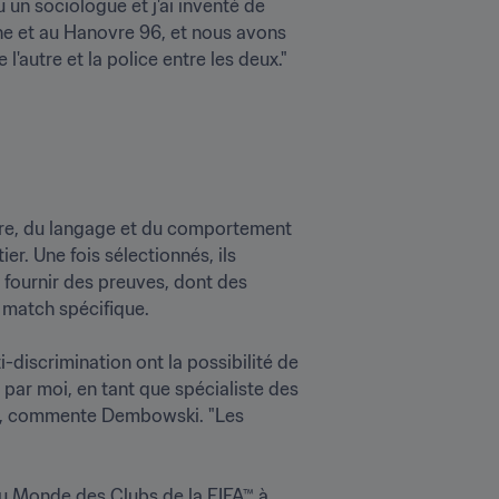
un sociologue et j'ai inventé de 
ne et au Hanovre 96, et nous avons 
autre et la police entre les deux."

ure, du langage et du comportement 
. Une fois sélectionnés, ils 
t fournir des preuves, dont des 
atch spécifique.

-discrimination ont la possibilité de 
par moi, en tant que spécialiste des 
re", commente Dembowski. "Les 
 du Monde des Clubs de la FIFA™ à 