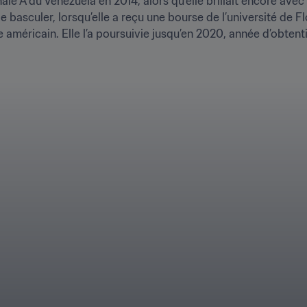
e A du Venezuela en 2014, alors qu’elle brillait encore avec l
 basculer, lorsqu’elle a reçu une bourse de l’université de F
re américain. Elle l’a poursuivie jusqu’en 2020, année d’obten