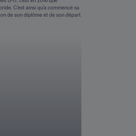
es U-17, c’est en 2016 que 
loride. C’est ainsi qu’a commencé sa 
tion de son diplôme et de son départ 