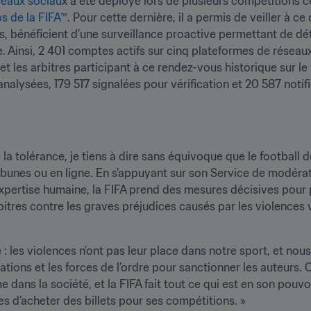
seaux sociau
x a été déployé lors de plusieurs compétitions c
 de la FIFA™
. Pour cette dernière, il a permis de veiller à 
es, bénéficient d’une surveillance proactive permettant de dét
. Ainsi, 2 401 comptes actifs sur cinq plateformes de réseaux 
et les arbitres participant à ce rendez-vous historique sur le t
 analysées, 179 517 signalées pour vérification et 20 587 not
la tolérance, je tiens à dire sans équivoque que le football doi
tribunes ou en ligne. En s’appuyant sur son Service de modérat
pertise humaine, la FIFA prend des mesures décisives pour pr
rbitres contre les graves préjudices causés par les violences v
 les violences n’ont pas leur place dans notre sport, et nous
tions et les forces de l’ordre pour sanctionner les auteurs
dans la société, et la FIFA fait tout ce qui est en son pouvoi
 d’acheter des billets pour ses compétitions. »