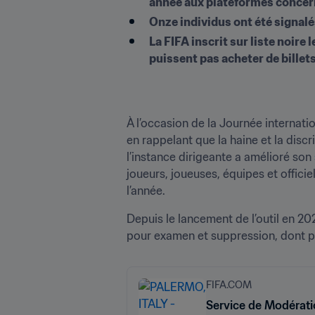
année aux plateformes conce
Onze individus ont été signal
La FIFA inscrit sur liste noir
puissent pas acheter de billet
À l’occasion de la Journée internati
en rappelant que la haine et la discr
l’instance dirigeante a amélioré son 
joueurs, joueuses, équipes et officie
l’année.
Depuis le lancement de l’outil en 20
pour examen et suppression, dont p
FIFA.COM
Service de Modérati