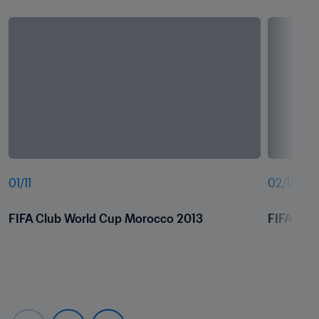
01
/
11
02
/
11
FIFA Club World Cup Morocco 2013
FIFA Clu