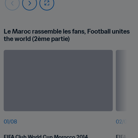
Le Maroc rassemble les fans, Football unites 
the world (2ème partie)
01
/
08
02
/
08
FIFA Club World Cup Morocco 2014
FIFA Clu