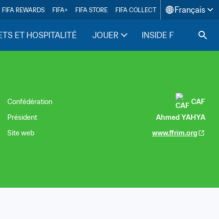
Français
FIFA REWARDS
FIFA+
FIFA STORE
FIFA COLLECT
ETS ET HOSPITALITÉ
JOUER
INSIDE FIFA
Confédération
CAF
Président
Ahmed YAHYA
Site web
www.ffrim.org