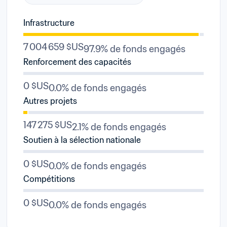
Infrastructure
7 004 659 $US
97.9% de fonds engagés
Renforcement des capacités
0 $US
0.0% de fonds engagés
Autres projets
147 275 $US
2.1% de fonds engagés
Soutien à la sélection nationale
0 $US
0.0% de fonds engagés
Compétitions
0 $US
0.0% de fonds engagés