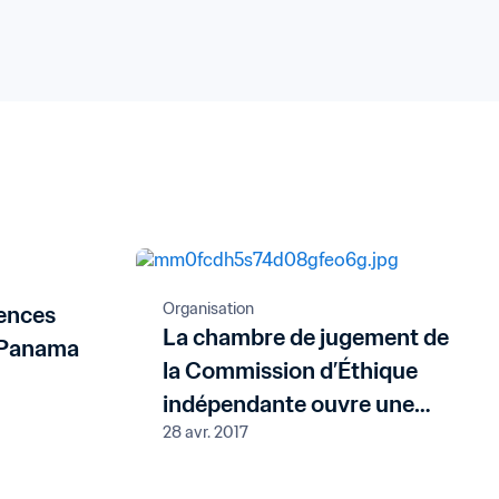
Organisation
cences
La chambre de jugement de
u Panama
la Commission d’Éthique
indépendante ouvre une
28 avr. 2017
procédure à l’encontre de
M.Gordon Derrick