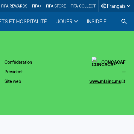
Français
FIFA REWARDS
FIFA+
FIFA STORE
FIFA COLLECT
ETS ET HOSPITALITÉ
JOUER
INSIDE FIFA
Confédération
CONCACAF
Président
—
Site web
www.mfainc.ms