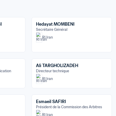
I
Hedayat MOMBENI
Secrétaire Général
RI Iran
Ali TARGHOLIZADEH
cation
Directeur technique
RI Iran
Esmaeil SAFIRI
Président de la Commission des Arbitres
RI Iran