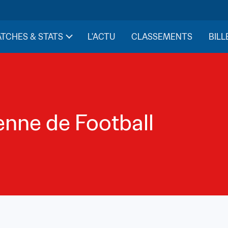
TCHES & STATS
L'ACTU
CLASSEMENTS
BILL
enne de Football