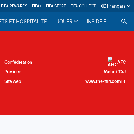
Français
FIFA REWARDS
FIFA+
FIFA STORE
FIFA COLLECT
ETS ET HOSPITALITÉ
JOUER
INSIDE FIFA
Confédération
AFC
Président
Mehdi TAJ
Site web
www.the-ffiri.com