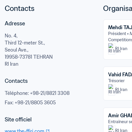
Contacts
Organisa
Adresse
Mehdi TA
Président
M
No. 4,

Competition
Third 12-meter St.,

RI Iran
Seoul Ave.,
19958-73781 TEHRAN
RI Iran
Vahid FA
Contacts
Trésorier
RI Iran
Téléphone
: 
+98-21/8821 3308
Fax
: 
+98-21/8805 3605
Amir GH
Entraîneur s
RI Iran
www.the-ffiri.com