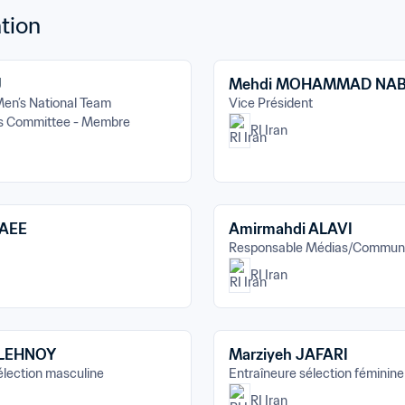
tion
J
Mehdi MOHAMMAD NAB
en’s National Team 
Vice Président
s Committee - Membre
RI Iran
DAEE
Amirmahdi ALAVI
Responsable Médias/Communi
RI Iran
ALEHNOY
Marziyeh JAFARI
élection masculine
Entraîneure sélection féminine
RI Iran