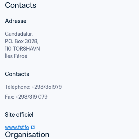
Contacts
Adresse
Gundadalur,

P.O. Box 3028,
110 TORSHAVN
Îles Féroé
Contacts
Téléphone
: 
+298/351979
Fax
: 
+298/319 079
www.fsf.fo
Organisation