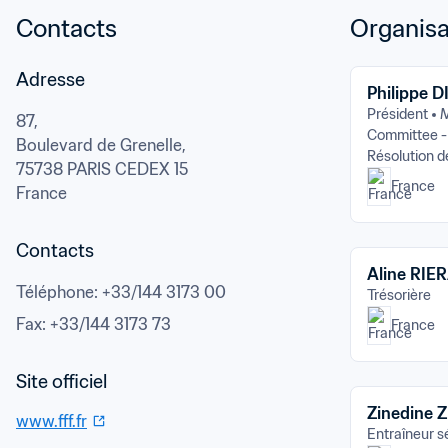
Contacts
Organisa
Adresse
Philippe 
Président
M
87,

Committee 
Boulevard de Grenelle,
Résolution d
75738 PARIS CEDEX 15
France
France
Contacts
Aline RIE
Téléphone
: 
+33/144 3173 00
Trésorière
Fax
: 
+33/144 3173 73
France
Zinedine 
www.fff.fr
Entraîneur s