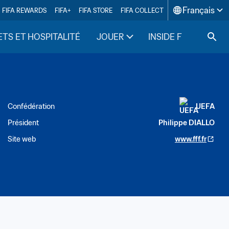
Français
FIFA REWARDS
FIFA+
FIFA STORE
FIFA COLLECT
ETS ET HOSPITALITÉ
JOUER
INSIDE FIFA
Confédération
UEFA
Président
Philippe DIALLO
Site web
www.fff.fr