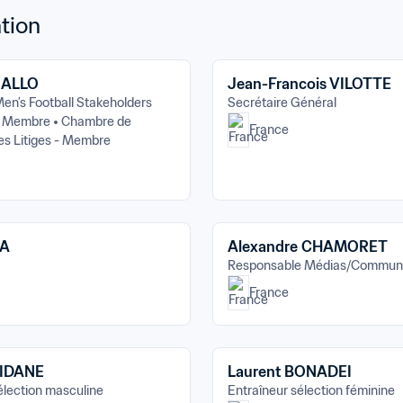
tion
DIALLO
Jean-Francois VILOTTE
en’s Football Stakeholders 
Secrétaire Général
- Membre
Chambre de 
France
es Litiges - Membre
RA
Alexandre CHAMORET
Responsable Médias/Communi
France
ZIDANE
Laurent BONADEI
élection masculine
Entraîneur sélection féminine