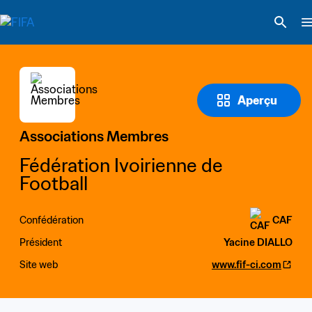
Aperçu
Associations Membres
Fédération Ivoirienne de 
Football
Confédération
CAF
Président
Yacine DIALLO
Site web
www.fif-ci.com