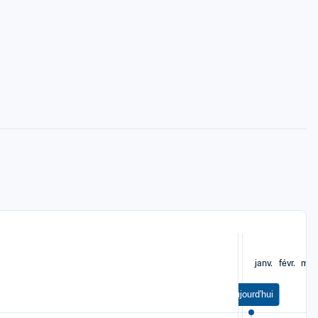
janv.
févr.
mar
Aujourd'hui