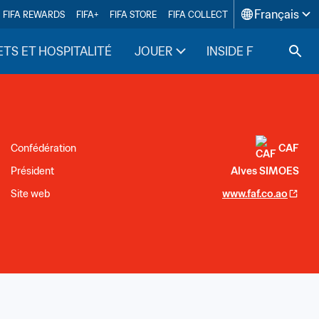
Français
FIFA REWARDS
FIFA+
FIFA STORE
FIFA COLLECT
ETS ET HOSPITALITÉ
JOUER
INSIDE FIFA
Confédération
CAF
Président
Alves SIMOES
Site web
www.faf.co.ao