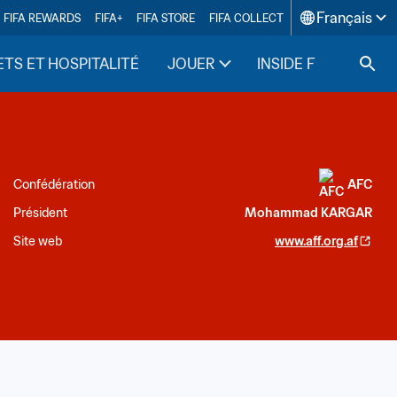
Français
FIFA REWARDS
FIFA+
FIFA STORE
FIFA COLLECT
ETS ET HOSPITALITÉ
JOUER
INSIDE FIFA
Confédération
AFC
Président
Mohammad KARGAR
Site web
www.aff.org.af