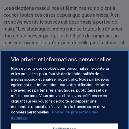
Les sélections masculines et féminines s’emploient à 
cocher toutes ces cases depuis quelques années. À en 
croire Ashworth, le succès est désormais à portée de 
main. "Les statistiques montrent que toutes les équipes 
doivent en passer par là. Il est difficile de s’imposer au 
plus haut niveau lorsqu’on vient de nulle part", estime-t-il.
La France a suivi une trajectoire similaire : après avoir 
Vie privée et informations personnelles
gagné la Coupe du Monde U-20 et échoué en finale de 
l’Euro 2016, elle a fini par triompher en Russie. "Ça me 
Nous utilisons des cookies pour personnaliser le contenu
et les publicités, pour fournir des fonctionnalités de
rend optimiste. Nous allons peut-être devoir encore en 
médias sociaux et analyser notre trafic. Nous partageons
passer par là une ou deux fois, mais il faut tout faire pour 
également des informations sur votre utilisation de notre
rester sur le podium chez les A", conclut-il.
site avec nos partenaires analytiques, publicitaires et de
médias sociaux. Vous pouvez choisir vos préférences en
cliquant sur les boutons de droite, et déposer une
demande d’opposition à la vente / la transmission de vos
données personnelles.
Portail de protection des
données
Thèmes en lien