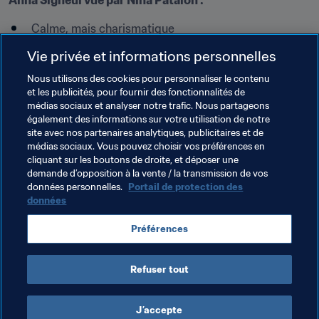
Anna Signeul vue par Nina Patalon :
Calme, mais charismatique
Très cohérente, sait ce qu’elle veut
Vie privée et informations personnelles
Se fixe un cap et s’y tient
Nous utilisons des cookies pour personnaliser le contenu
Permet aux autres de trouver leur voie et les aide à 
et les publicités, pour fournir des fonctionnalités de
tirer le meilleur d’eux-mêmes
médias sociaux et analyser notre trafic. Nous partageons
également des informations sur votre utilisation de notre
Permet aux joueuses et à ses adjoints d’exprimer 
site avec nos partenaires analytiques, publicitaires et de
leur personnalité et de se sentir intégrés au groupe
médias sociaux. Vous pouvez choisir vos préférences en
cliquant sur les boutons de droite, et déposer une
demande d’opposition à la vente / la transmission de vos
Thèmes en lien
données personnelles.
Portail de protection des
données
Faire progresser le football
Football Féminin
Préférences
Organisation
Refuser tout
J’accepte