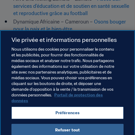
services d’éducation et de soutien en santé sexuelle 
et reproductive grâce au football
Dynamique Africaine – Cameroun – 
Osons bouger 
pour la paix et le bien-être
Pour le Sourire d’un Enfant – Sénégal – 
Escrime & 
Vie privée et informations personnelles
Football, une alliance inédite face au défi de la 
Nous utilisons des cookies pour personnaliser le contenu
COVID-19
et les publicités, pour fournir des fonctionnalités de
Credit photo : Viva Con Agua / Watoto Wasoka​
médias sociaux et analyser notre trafic. Nous partageons
également des informations sur votre utilisation de notre
site avec nos partenaires analytiques, publicitaires et de
Thèmes en lien
médias sociaux. Vous pouvez choisir vos préférences en
cliquant sur les boutons de droite, et déposer une
demande d’opposition à la vente / la transmission de vos
Faire progresser le football
Côte d'Ivoire
données personnelles.
Portail de protection des
données
Ghana
Kenya
Mozambique
Uganda
Préférences
Zambia
Cameroon
Senegal
Refuser tout