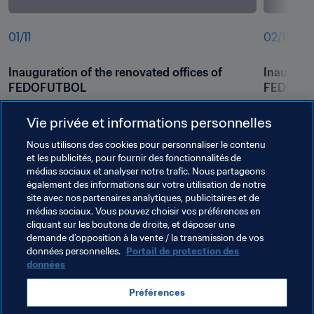
01
/
11
02
/
11
Inauguration of the renovated offices of 
Inaugurat
FEDOFUTBOL
FEDOFU
Vie privée et informations personnelles
Nous utilisons des cookies pour personnaliser le contenu
et les publicités, pour fournir des fonctionnalités de
médias sociaux et analyser notre trafic. Nous partageons
également des informations sur votre utilisation de notre
site avec nos partenaires analytiques, publicitaires et de
médias sociaux. Vous pouvez choisir vos préférences en
cliquant sur les boutons de droite, et déposer une
demande d’opposition à la vente / la transmission de vos
Thèmes en lien
données personnelles.
Portail de protection des
données
Faire progresser le football
FIFA Forward
Préférences
Organisation
Dominican Republic
Concacaf