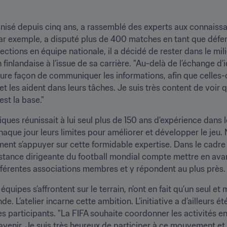
anisé depuis cinq ans, a rassemblé des experts aux connaissan
r exemple, a disputé plus de 400 matches en tant que défens
ections en équipe nationale, il a décidé de rester dans le mil
finlandaise à l’issue de sa carrière. "Au-delà de l’échange d’
leure façon de communiquer les informations, afin que celles-c
 les aident dans leurs tâches. Je suis très content de voir qu
est la base."
ues réunissait à lui seul plus de 150 ans d'expérience dans le
chaque jour leurs limites pour améliorer et développer le jeu.
ment s’appuyer sur cette formidable expertise. Dans le cadre 
l’instance dirigeante du football mondial compte mettre en a
fférentes associations membres et y répondent au plus près.
uipes s’affrontent sur le terrain, n’ont en fait qu’un seul et m
e. L’atelier incarne cette ambition. L’initiative a d’ailleurs é
participants. "La FIFA souhaite coordonner les activités ent
’avenir. Je suis très heureux de participer à ce mouvement et 