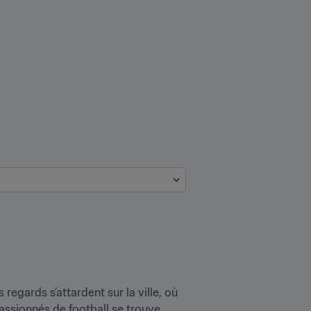
egards s’attardent sur la ville, où 
ssionnés de football se trouve 