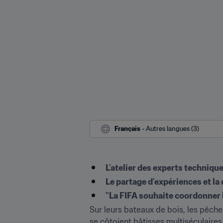
Français
 - Autres langues (3)
L’atelier des experts technique
Le partage d’expériences et l
"La FIFA souhaite coordonner l
Sur leurs bateaux de bois, les pêche
se côtoient bâtisses multiséculaire