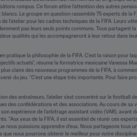
bâtons rompus. Ce forum attire l’attention des autres pension
 blancs. Le groupe en question rassemble 75 experts de la FI
e l’atelier pour les cadres techniques de la FIFA. Leurs vêtem
videmment pas leurs seuls points communs. Tous partagent l
deux qualités qui les accompagneront à leur retour dans leur
en pratique la philosophie de la FIFA. C’est la raison pour laque
s objectifs actuels", résume la formatrice mexicaine Vanessa M
dée plus claire des nouveaux programmes de la FIFA, à comme
venir du jeu. "C’est une étape très importante. Pour faire pro
ion des entraîneurs, l’atelier s’est concentré sur le football 
ques des confédérations et des associations. Au cours de sa v
 son expérience de l’arbitrage assistant vidéo (VAR), avant d
s. "Aux yeux de la FIFA, il est essentiel de réunir ces experts 
que nous puissions apprendre d’eux. Nous partageons tous une
s que nous pourrons obtenir le meilleur pour notre discipline.