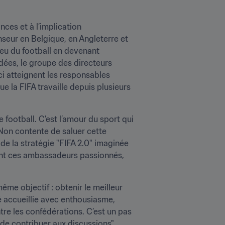
ces et à l’implication 
eur en Belgique, en Angleterre et 
ieu du football en devenant 
idées, le groupe des directeurs 
i atteignent les responsables 
e la FIFA travaille depuis plusieurs 
 football. C’est l’amour du sport qui 
 Non contente de saluer cette 
de la stratégie "FIFA 2.0" imaginée 
vant ces ambassadeurs passionnés, 
ême objectif : obtenir le meilleur 
té accueillie avec enthousiasme, 
re les confédérations. C’est un pas 
de contribuer aux discussions", 