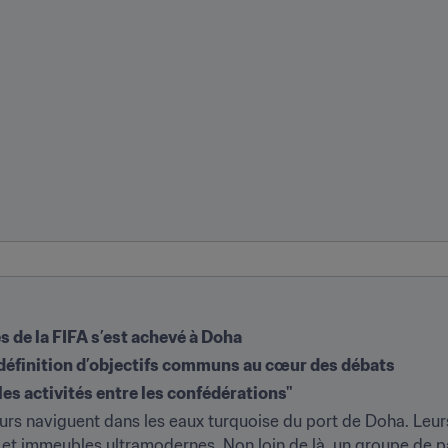
s de la FIFA s’est achevé à Doha
a définition d’objectifs communs au cœur des débats
es activités entre les confédérations"
urs naviguent dans les eaux turquoise du port de Doha. Leurs r
s et immeubles ultramodernes. Non loin de là, un groupe de pa