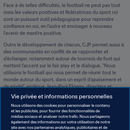
Face à de telles difficultés, le football ne peut pas tout 
mais les valeurs positives et fédératrices du sport roi 
sont un puissant outil pédagogique pour reprendre 
confiance en soi, en l'autre et envisager à nouveau 
l'avenir de mani!re positive.
Outre le développement de chacun, CJP permet aussi à 
des communautés en conflit de se rapprocher et 
d'échanger, notamment autour de tournois de foot qui 
mettent l'accent sur le fair play et le dialogue. "Nous 
utilisons le football qui nous permet de réunir tout le 
monde autour du sport, dans un esprit d'apaisement et 
de mixité", explique Jean-Paul Elongo, directeur et 
fondateur du CJP. "Les filles et les garçons jouent 
Vie privée et informations personnelles
ensemble en établissant des règles communes. Le fait de 
Nous utilisons des cookies pour personnaliser le contenu
se retrouver autour du ballon permet de s'ouvrir à l'autre 
et les publicités, pour fournir des fonctionnalités de
dans un esprit de tolérance et de respect mutuel".
médias sociaux et analyser notre trafic. Nous partageons
également des informations sur votre utilisation de notre
En dix ans, le CJP a contribué à l'apaisement de fortes 
site avec nos partenaires analytiques, publicitaires et de