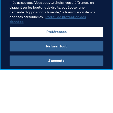
tensions entre différentes populations et une diminution 
médias sociaux. Vous pouvez choisir vos préférences en
cliquant sur les boutons de droite, et déposer une
des comportements violents chez les jeunes.
demande d’opposition à la vente / la transmission de vos
données personnelles.
Portail de protection des
données
Thèmes en lien
Préférences
Faire progresser le football
Congo DR
Refuser tout
J’accepte
L’action de la FIFA
Visitez également
Juridique
Toutes les infos et 
tous les articles
Système de transfert