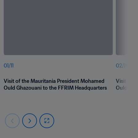
01
/
11
02
/
11
Visit of the Mauritania President Mohamed 
Visit of 
Ould Ghazouani to the FFRIM Headquarters
Ould Gha