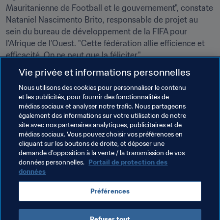
Mauritanienne de Football et le gouvernement", constate 
Nataniel Nascimento Brito, responsable de projet au 
sein du bureau de développement de la FIFA pour 
l’Afrique de l’Ouest. "Cette fédération allie efficience et 
efficacité. On ne peut que la féliciter."
Vie privée et informations personnelles
Nous utilisons des cookies pour personnaliser le contenu
et les publicités, pour fournir des fonctionnalités de
médias sociaux et analyser notre trafic. Nous partageons
Thèmes en lien
également des informations sur votre utilisation de notre
site avec nos partenaires analytiques, publicitaires et de
médias sociaux. Vous pouvez choisir vos préférences en
FIFA Forward
Organisation
Mauritania
cliquant sur les boutons de droite, et déposer une
demande d’opposition à la vente / la transmission de vos
CAF
données personnelles.
Portail de protection des
données
Préférences
Refuser tout