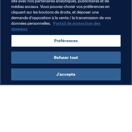
site avec nos partenaires analytiques, publicitaires et de
Thèmes en lien
médias sociaux. Vous pouvez choisir vos préférences en
cliquant sur les boutons de droite, et déposer une
demande d’opposition à la vente / la transmission de vos
FIFA Forward
Austria
UEFA
données personnelles.
Portail de protection des
données
Préférences
Refuser tout
FIFA Forward
J’accepte
FIFA Forward
Org
Programme FIFA Forward
Dé
de
31 j