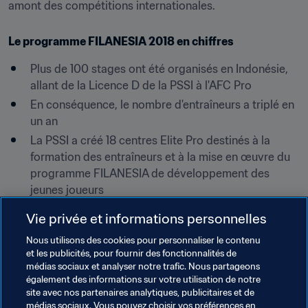
amont des compétitions internationales.
Le programme FILANESIA 2018 en chiffres
Plus de 100 stages ont été organisés en Indonésie, 
allant de la Licence D de la PSSI à l'AFC Pro
En conséquence, le nombre d'entraîneurs a triplé en 
un an
La PSSI a créé 18 centres Elite Pro destinés à la 
formation des entraîneurs et à la mise en œuvre du 
programme FILANESIA de développement des 
jeunes joueurs
La participation des arbitres féminines a augmenté 
Vie privée et informations personnelles
de 30 %
Nous utilisons des cookies pour personnaliser le contenu
162 tests techniques et de condition physique ont 
et les publicités, pour fournir des fonctionnalités de
été réalisés, pour améliorer l'état de forme des 
médias sociaux et analyser notre trafic. Nous partageons
arbitres
également des informations sur votre utilisation de notre
site avec nos partenaires analytiques, publicitaires et de
L'Indonésie a vu pour la première fois l'un de ses 
médias sociaux. Vous pouvez choisir vos préférences en