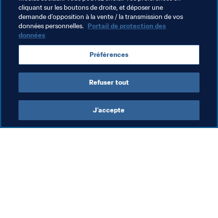
meilleurs officiels de match intégrer le comité des 
cliquant sur les boutons de droite, et déposer une
arbitres AFC Elite
demande d’opposition à la vente / la transmission de vos
données personnelles.
Portail de protection des
données
Thèmes en lien
Préférences
FIFA Forward
Indonesia
AFC
Refuser tout
J’accepte
L’action de la FIFA
Visitez également
Juridique
Toutes les infos et 
tous les articles
Système de transfert
Rapports et 
Football féminin