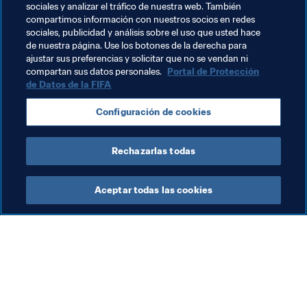
Temas relacionados
sociales y analizar el tráfico de nuestra web. También
compartimos información con nuestros socios en redes
sociales, publicidad y análisis sobre el uso que usted hace
Fútbol Femenino
Organización
Kosovo
de nuestra página. Use los botones de la derecha para
ajustar sus preferencias y solicitar que no se vendan ni
UEFA
compartan sus datos personales.
Portal de Protección
de Datos de la FIFA
Configuración de cookies
Rechazarlas todas
Más sobre Fútbol Femenino
Aceptar todas las cookies
Org
La